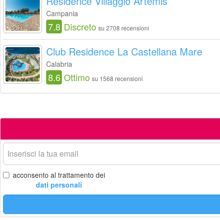
Residence Villaggio Artemis
Campania
7.8
Discreto
su 2708 recensioni
Club Residence La Castellana Mare
Calabria
8.6
Ottimo
su 1568 recensioni
La
tua
email
acconsento al trattamento dei
dati personali