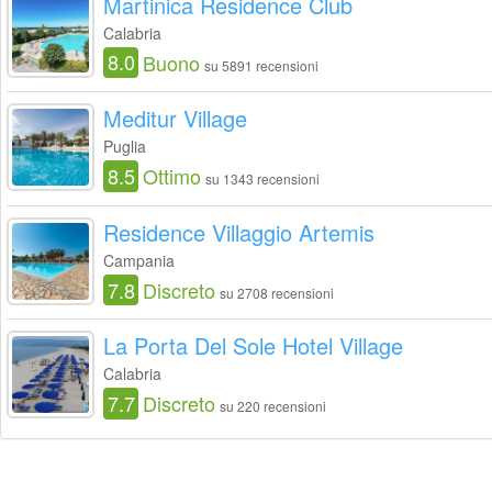
Martinica Residence Club
Calabria
8.0
Buono
su 5891 recensioni
Meditur Village
Puglia
8.5
Ottimo
su 1343 recensioni
Residence Villaggio Artemis
Campania
7.8
Discreto
su 2708 recensioni
La Porta Del Sole Hotel Village
Calabria
7.7
Discreto
su 220 recensioni