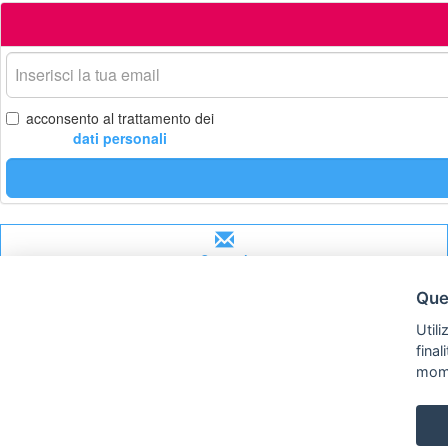
La
tua
email
acconsento al trattamento dei
dati personali
Contatti
Ques
Utili
fina
mom