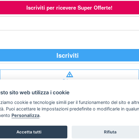
Iscriviti per ricevere Super Offerte!
Iscriviti
Privacy
policy
to sito web utilizza i cookie
Preferenze cookie
zziamo cookie e tecnologie simili per il funzionamento del sito e altr
lità. Puoi accettare le impostazioni predefinite o modificarle in qual
ento
Personalizza
.
STA Sunny Travel Agency
: 0734.671500
Copyright © Tutti i diritti sono riservati
Hello Vacanze S.r.L.
Accetta tutti
Rifiuta
via A. Costa n° 2 - 63822 P. S. Giorgio (FM)